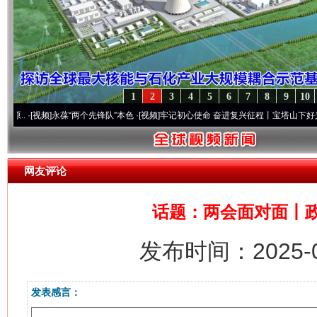
1
2
3
4
5
6
7
8
9
10
·[视频]
永葆“两个先锋队”本色
·[视频]
牢记初心使命 奋进复兴征程丨宝塔山下好光景..
·
网友评论
话题：两会面对面丨政
发布时间：2025-0
发表感言：