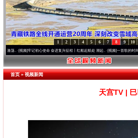
1
2
3
4
5
6
7
8
9
10
·[视频]
牢记初心使命 奋进复兴征程丨红船起航处 潮起..
·[视频]
一首歌的时间，读懂乐至
首页
»
视频新闻
天宫TV |