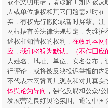
或不文明用语，请谅解！如因被反
人或单位版权和其它问题需即时在
揭批美国五大"原罪"
"炒
实，有权先行撤除或暂时屏蔽。注
网根据有关法律法规规定，为维护
述权和知情权的权利，
在收到本网
应，我们将视为默认。（不作回应
人姓名、地址、单位、实名公布，让
行评论，或将被反映投诉举报的内
解纷+调解+退费，一次搞定
不代表本网赞同其观点和对其真实
体舆论为导向
，强化反腐和公众/公
发展营造良好舆论氛围。通过中国公