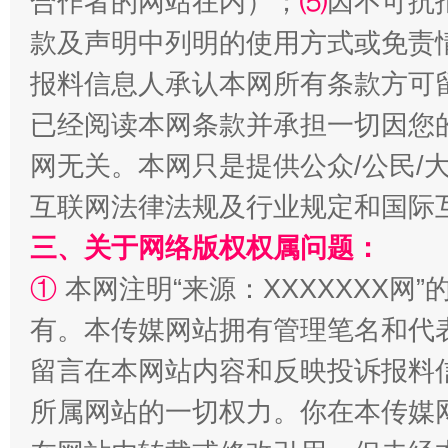
合作者的网站在内）；
⑸
因不可抗
款及声明中列明的使用方式或免责
报料信息人承认本网所有条款方可
已经阅读本网条款并承担一切因您
今
网无关。本网只是提供公众/公民/
在谋一域中谋全局
互联网法律法规及行业规定和国际
三、关于网络版权权属问题：
①
本网注明“来源：XXXXXXX网”
有。本传媒网站拥有管理笔名和代
留言在本网站内容和反映投诉报料
所属网站的一切权力。你在本传媒
习近平的博鳌关键词
魏明亮