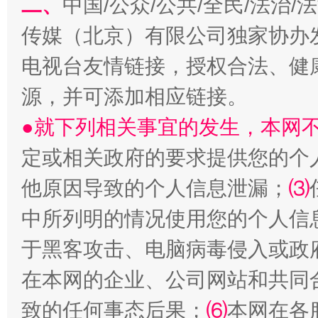
二、
中国/公众/公共/全民/法治
传媒（北京）有限公司独家协办
电视台友情链接，授权合法、健
源，并可添加相应链接。
●就下列相关事宜的发生，本网
生
定或相关政府的要求提供您的个
“刷贴”乱象丛生
他原因导致的个人信息泄漏；
⑶
中所列明的情况使用您的个人信
于黑客攻击、电脑病毒侵入或政
在本网的企业、公司网站和共同
致的任何事态后果；
⑹
本网在各