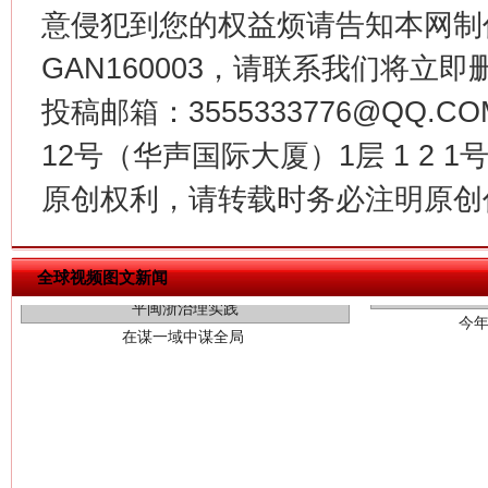
意侵犯到您的权益烦请告知本网制作采编
GAN160003，请联系我们将立即删
投稿邮箱：3555333776@QQ
12号（华声国际大厦）1层 1 2
今
原创权利，请转载时务必注明原创作
在谋一域中谋全局
全球视频图文新闻
习近平的博鳌关键词
魏明亮