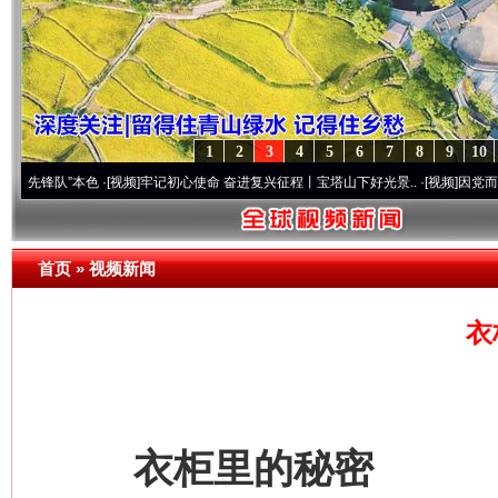
1
2
3
4
5
6
7
8
9
10
”本色
·[视频]
牢记初心使命 奋进复兴征程丨宝塔山下好光景..
·[视频]
因党而生 为党而战
首页
»
视频新闻
衣
衣柜里的秘密