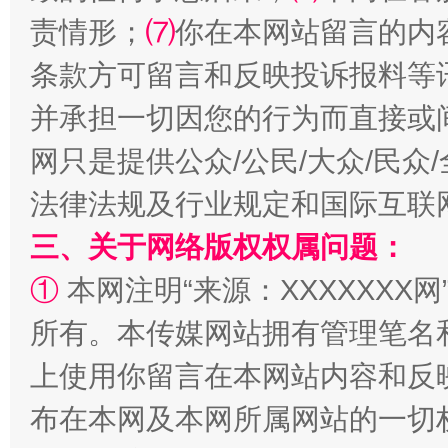
责情形；
⑺
你在本网站留言的内
揭批美国五大"原罪"
"炒
条款方可留言和反映投诉报料等
并承担一切因您的行为而直接或
网只是提供公众/公民/大众/民
法律法规及行业规定和国际互联
三、关于网络版权权属问题：
①
本网注明“来源：XXXXXXX网
解纷+调解+退费，一次搞定
所有。本传媒网站拥有管理笔名
上使用你留言在本网站内容和反
布在本网及本网所属网站的一切