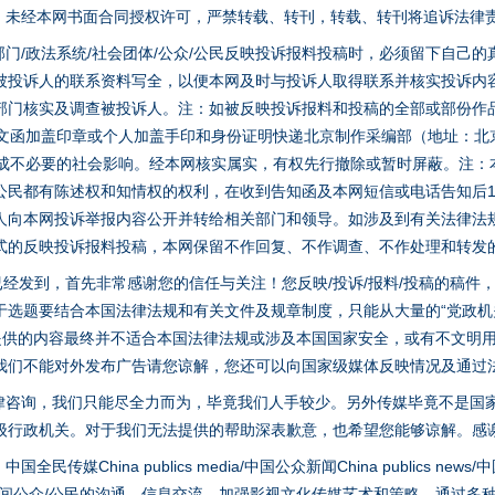
家版权。未经本网书面合同授权许可，严禁转载、转刊，转载、转刊将追诉法律
门/政法系统/社会团体/公众/公民反映投诉报料投稿时，必须留下自己
被投诉人的联系资料写全，以便本网及时与投诉人取得联系并核实投诉内
部门核实及调查被投诉人。注：如被反映投诉报料和投稿的全部或部份作
面文函加盖印章或个人加盖手印和身份证明快递北京制作采编部（地址：北
避免造成不必要的社会影响。经本网核实属实，有权先行撤除或暂时屏蔽。注
公民都有陈述权和知情权的权利，在收到告知函及本网短信或电话告知后1
人向本网投诉举报内容公开并转给相关部门和领导。如涉及到有关法律法
式的反映投诉报料投稿，本网保留不作回复、不作调查、不作处理和转发
稿已经发到，首先非常感谢您的信任与关注！您反映/投诉/报料/投稿的稿
选题要结合本国法律法规和有关文件及规章制度，只能从大量的“党政机关部
您提供的内容最终并不适合本国法律法规或涉及本国国家安全，或有不文明
我们不能对外发布广告请您谅解，您还可以向国家级媒体反映情况及通过
律咨询，我们只能尽全力而为，毕竟我们人手较少。另外传媒毕竟不是国
茶叶“炒上天”
级行政机关。对于我们无法提供的帮助深表歉意，也希望您能够谅解。感
hina publics media/中国公众新闻China publics news/中国法制
之间公众/公民的沟通、信息交流。加强影视文化传媒艺术和策略，通过多