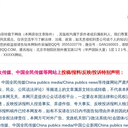
内容转载于网络（本网原创文章除外），其版权均属于原作者或归属权利人。我们尊
同其观点。仅供交流学习了解法律、法规、政策，如无意侵犯到贵公司或个人的知识
权益烦请告知本网制作采编部QQ号: 3555333776，微信号：GAN160003，请
3776@QQ.COM。通讯地址：北京市朝阳区朝外雅宝路12号（华声国际大厦）1层 1 
XXXXX网站。
众传媒、中国全民传媒等网站上
投稿/报料/反映/投诉特别声明：
媒China publics media/China publics news等传媒网
众、民众、公民说法评论》等频道上的文章属原文转出或转载，不代表本
与本网无关。本网只是提供公众话语权平台，一定要在本国法律和公民权
述，反映投诉报料人捏造事实、弄虚作假、夸大事实、反映投诉报料人独
诉报料稿件已经本网发布，如有不实请在15日内书面告知理由并承担因此
全权法律责任，本网方可对外广告。党政机关部门/政法系统/社会团体/公
全民传媒China publics media/中国公众新闻China publics new