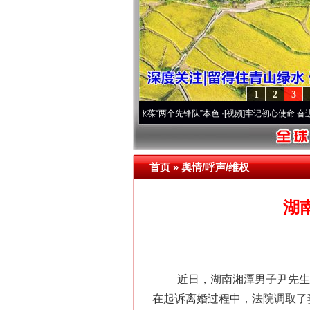
1
2
3
 深刻改变雪域高原..
·[视频]
永葆“两个先锋队”本色
·[视频]
牢记初心使命 奋进复兴征程丨
首页
»
舆情/呼声/维权
湖
近日，湖南湘潭男子尹先生反
在起诉离婚过程中，法院调取了