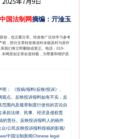
中国法制网
摘编
：
亓淦玉
重原创，也注重分享。转发推广仅供学习参考
产权，部分文章转发推送时未能及时与原作
联系我们将立即删除或更正。电话：010-
2 1号。本网原创文章欢迎转载，为尊重和维护原
站严肃声明： 《投稿/报料/反映/投诉》、
网观点。反映投诉报料如有不实，反
法范围内及规章制度行使你的言论自
立承担法律、民事、经济及侵权责
稿的责任。反映投诉报料人的稿件
众/公民反映投诉报料投稿的影视/
s/中国法制新闻Chinese legal