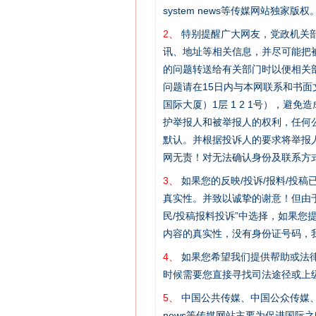
system news等传媒网站独
2、
特别提醒广大网友，党政机关部
讯、地址等相关信息，并尽可能把
的问题转送给有关部门时以便相关
问题请在15日内与本网联系和书
国际大厦）1层 1 2 1号），
护举报人和被举报人的权利，任何
默认。并根据投诉人的要求将举报
网无责！对无法确认身份及联系方
3、
如果您的反映/投诉/报料/投
真实性。并致以诚挚的谢意！但由于
民/投稿报料投诉”中选择，如果
内容的真实性，没有身份证号码，
4、
如果您希望我们提供帮助或法
网上购药对药下症？
时候需要您直接寻找司法途径或上
5、
中国公共传媒、中国公众传媒、中国全民传媒C
news等传媒网站主要为促进国际