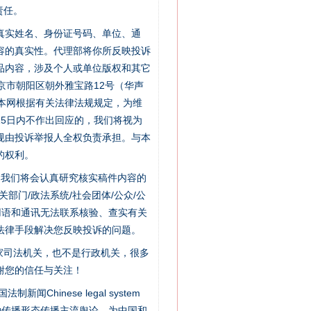
责任。
的真实姓名、身份证号码、单位、通
容的真实性。代理部将你所反映投诉
品内容，涉及个人或单位版权和其它
京市朝阳区朝外雅宝路12号（华声
：本网根据有关法律法规规定，为维
5日内不作出回应的，我们将视为
规由投诉举报人全权负责承担。与本
的权利。
件，我们将会认真研究核实稿件内容的
门/政法系统/社会团体/公众/公
用语和通讯无法联系核验、查实有关
法律手段解决您反映投诉的问题。
家司法机关，也不是行政机关，很多
“神药”背后的真相
谢您的信任与关注！
新闻Chinese legal system
种传播形态传播主流舆论，为中国和