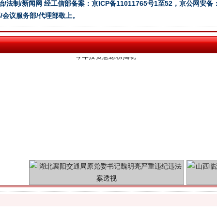
今年投资意愿榜揭晓
治/法制/新闻网 经工信部备案：京ICP备11011765号1至52，京公网安备：11
/会议服务部/代理部敬上。
魏明亮严重违纪违法案透视