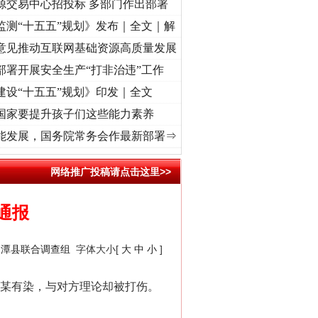
源交易中心招投标 多部门作出部署
监测“十五五”规划》发布｜全文｜解
意见推动互联网基础资源高质量发展
部署开展安全生产“打非治违”工作
建设“十五五”规划》印发｜全文
国家要提升孩子们这些能力素养
心使命 奋进复兴征程丨“转折之城”激荡..
·[视频]
牢记初心使命 奋进复兴征程丨红船起航
能发展，国务院常务会作最新部署⇒
网络推广投稿请点击这里>>
通报
湘潭县联合调查组
字体大小[
大
中
小
]
某有染，与对方理论却被打伤。