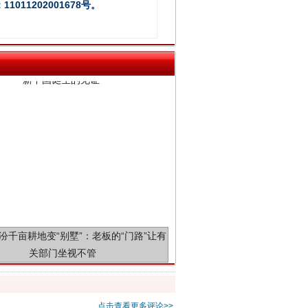
新中国诞生的见证
011202001678号。
千亩耕地变“别墅”
点击查看更多评论>>