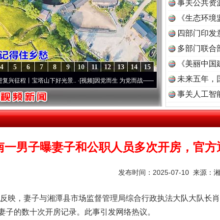
事关公共资
《生态环境
读
四部门印发
多部门联合
《美丽中国
4
5
6
7
8
9
10
11
12
13
14
15
未来五年，
宝塔山下好光景..
·[视频]
因党而生 为党而战——百年“纪”事⑧加强纪律..
·[视频]
牢记初
事关人工智
南一男子曝妻子和公职人员多次开房，官方
发布时间：2025-07-10 来源：
映，妻子与湘潭县市场监督管理局综合行政执法大队大队长肖
妻子的数十次开房记录。此事引发网络热议。