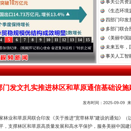
事关公共资
《生态环境
读
四部门印发
多部门联合
《美丽中国
4
5
6
7
8
9
10
11
12
13
14
15
未来五年，
.
·[视频]
牢记初心使命 奋进复兴征程丨“转折之城”激荡..
·[视频]
牢记初心使命 奋进复兴
事关人工智
部门发文扎实推进林区和草原通信基础设施
发布时间：2025-09-09 
业和草原局联合印发《关于推进“宽带林草”建设的通知》（
平，支撑林区和草原高质量发展和高水平保护，服务美丽中国建