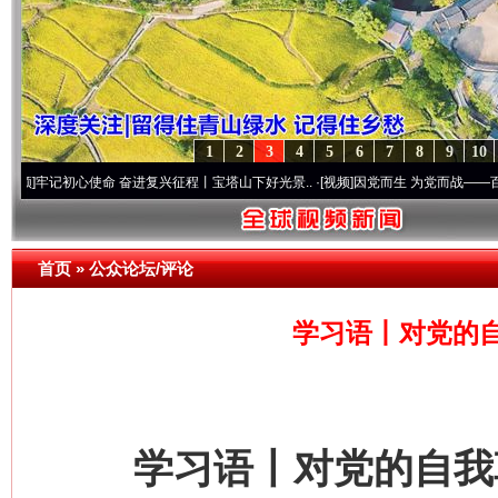
1
2
3
4
5
6
7
8
9
10
初心使命 奋进复兴征程丨宝塔山下好光景..
·[视频]
因党而生 为党而战——百年“纪”事⑧
首页
»
公众论坛/评论
学习语丨对党的
学习语丨对党的自我革