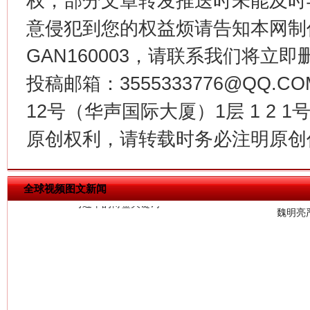
权，部分文章转发推送时未能及时
意侵犯到您的权益烦请告知本网制作采编
GAN160003，请联系我们将立即删
投稿邮箱：3555333776@QQ
12号（华声国际大厦）1层 1 2
习近平的博鳌关键词
魏明亮
原创权利，请转载时务必注明原创作
全球视频图文新闻
生