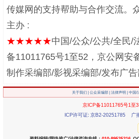
传媒网的支持帮助与合作交流。
这是一记警钟！
谢
主办 :
★★★★★
中国/公众/公共/全民/
备11011765号1至52，京公网安备：
制作采编部/影视采编部/发布广告
关于我们
|
公众采编部
|
法律声明
| 中国
今
在谋一域中谋全局
京ICP备11011765号1至3
ICP许可证: 京B2-20251785
广
资料编辑/网络推广/法律咨询专线：
010-89525216
QQ