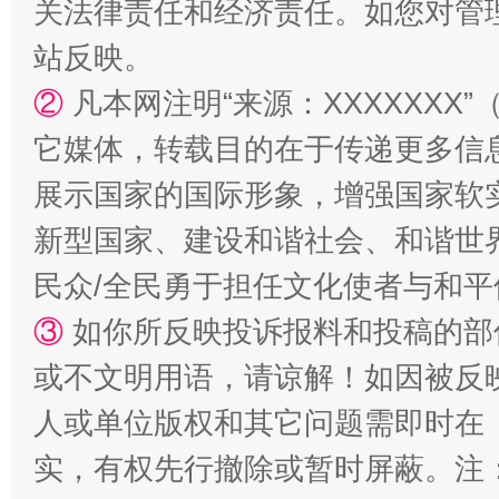
关法律责任和经济责任。如您对管
站反映。
②
凡本网注明“来源：XXXXXX
漫山遍野的桃花与雪山、麦地、白藏房
除了
它媒体，转载目的在于传递更多信
展示国家的国际形象，增强国家软
新型国家、建设和谐社会、和谐世界
民众/全民勇于担任文化使者与和
③
如你所反映投诉报料和投稿的部
或不文明用语，请谅解！如因被反
人或单位版权和其它问题需即时在
招工难、用工荒背后
实，有权先行撤除或暂时屏蔽。注