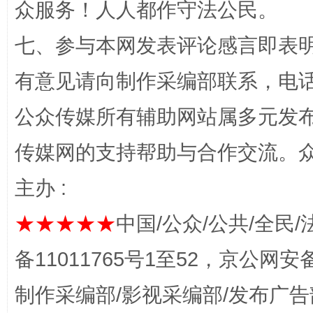
众服务！人人都作守法公民。
七、参与本网发表评论感言即表明
有意见请向制作采编部联系，电话：0
网上购药对药下症？
公众传媒所有辅助网站属多元发
传媒网的支持帮助与合作交流。
主办 :
★★★★★
中国/公众/公共/全民/
备11011765号1至52，京公网安备：
这是一记警钟！
谢
制作采编部/影视采编部/发布广告