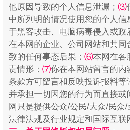
他原因导致的个人信息泄漏；
⑶
中所列明的情况使用您的个人信
揭批美国五大"原罪"
"炒
于黑客攻击、电脑病毒侵入或政
在本网的企业、公司网站和共同
致的任何事态后果；
⑹
本网在各
责情形；
⑺
你在本网站留言的内
条款方可留言和反映投诉报料等
并承担一切因您的行为而直接或
网只是提供公众/公民/大众/民
解纷+调解+退费，一次搞定
法律法规及行业规定和国际互联