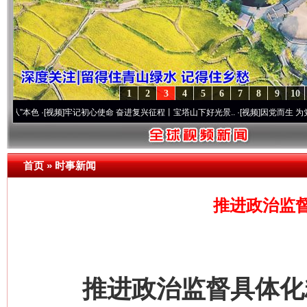
1
2
3
4
5
6
7
8
9
10
色
·[视频]
牢记初心使命 奋进复兴征程丨宝塔山下好光景..
·[视频]
因党而生 为党而战——
首页
»
时事新闻
推进政治监
推进政治监督具体化